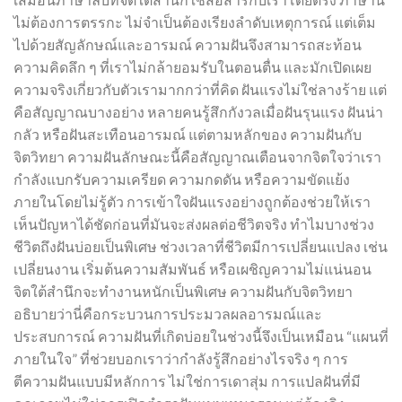
ไม่ต้องการตรรกะ ไม่จำเป็นต้องเรียงลำดับเหตุการณ์ แต่เต็ม
ไปด้วยสัญลักษณ์และอารมณ์ ความฝันจึงสามารถสะท้อน
ความคิดลึก ๆ ที่เราไม่กล้ายอมรับในตอนตื่น และมักเปิดเผย
ความจริงเกี่ยวกับตัวเรามากกว่าที่คิด ฝันแรงไม่ใช่ลางร้าย แต่
คือสัญญาณบางอย่าง หลายคนรู้สึกกังวลเมื่อฝันรุนแรง ฝันน่า
กลัว หรือฝันสะเทือนอารมณ์ แต่ตามหลักของ ความฝันกับ
จิตวิทยา ความฝันลักษณะนี้คือสัญญาณเตือนจากจิตใจว่าเรา
กำลังแบกรับความเครียด ความกดดัน หรือความขัดแย้ง
ภายในโดยไม่รู้ตัว การเข้าใจฝันแรงอย่างถูกต้องช่วยให้เรา
เห็นปัญหาได้ชัดก่อนที่มันจะส่งผลต่อชีวิตจริง ทำไมบางช่วง
ชีวิตถึงฝันบ่อยเป็นพิเศษ ช่วงเวลาที่ชีวิตมีการเปลี่ยนแปลง เช่น
เปลี่ยนงาน เริ่มต้นความสัมพันธ์ หรือเผชิญความไม่แน่นอน
จิตใต้สำนึกจะทำงานหนักเป็นพิเศษ ความฝันกับจิตวิทยา
อธิบายว่านี่คือกระบวนการประมวลผลอารมณ์และ
ประสบการณ์ ความฝันที่เกิดบ่อยในช่วงนี้จึงเป็นเหมือน “แผนที่
ภายในใจ” ที่ช่วยบอกเราว่ากำลังรู้สึกอย่างไรจริง ๆ การ
ตีความฝันแบบมีหลักการ ไม่ใช่การเดาสุ่ม การแปลฝันที่มี