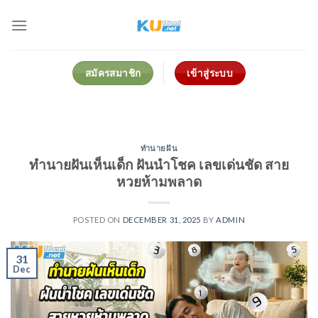
Skip
to
content
สมัครสมาชิก
เข้าสู่ระบบ
ทำนายฝัน
ทำนายฝันเห็นเด็ก ฝันนำโชค เลขเด่นชัด สาย
หวยห้ามพลาด
POSTED ON
DECEMBER 31, 2025
BY
ADMIN
31
Dec