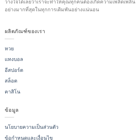
วางใจได้เลยว่าเราจะทำให้คุณทุกคนต้องเกิดความเพลิดเพลิน
อย่างมากที่สุดในทุกการเดิมพันอย่างแน่นอน
ผลิตภัณฑ์ของเรา
หวย
แทงบอล
อีสปอร์ต
สล็อต
คาสิโน
ข้อมูล
นโยบายความเป็นส่วนตัว
ข้อกำหนดและเงื่อนไข