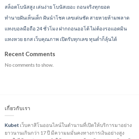
สล็อตโบนัสสูง เล่นง่าย โบนัสเยอะ ถอนจริงทุกยอด
ทำนายฝันเห็นเด็ก ฝันนำโชค เลขเด่นชัด สายหวยห้ามพลาด
แทงบอลมือถือ 24 ชั่วโมง ฝากถอนออโต้ ไม่ต้องรอแอดมิน
แทงหวย ธกส เว็บคุณภาพ เปิดรับทุกเลข ทุนต่ำก็ลุ้นได้
Recent Comments
No comments to show.
เกี่ยวกับเรา
Kubet
เว็บคาสิโนออนไลน์ในตำนานที่เปิดให้บริการมาอย่าง
ยาวนานเกินกว่า 17 ปี มีความมมั่นคงทางการเงินอย่างสูง