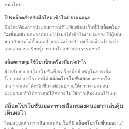
หน้าใหม่
โปรสล็อตสำหรับมือใหม่ เข้าใจง่าย เล่นสนุก
มือใหม่ต้องการประสบการณ์ที่ไม่ซับซ้อน เว็บที่มี
สล็อตโปร
โมชั่นเยอะ
และออกแบบโปรมาให้เข้าใจง่าย จะช่วยให้ผู้เล่น
สนุกกับเกมได้ตั้งแต่ครั้งแรก ไม่ต้องกังวลเรื่องเงื่อนไขจุกจิก
และสามารถเรียนรู้การเล่นได้อย่างเป็นธรรมชาติ
สล็อตสายลุย ใช้โปรเป็นเครื่องมือเร่งกำไร
สำหรับสายลุย โปรโมชั่นคือเครื่องมือสำคัญในการเพิ่ม
โอกาสทำกำไร เว็บที่มี
สล็อตโปรโมชั่นเยอะ
จะช่วยให้
สามารถเล่นได้หนักขึ้น แต่ยังอยู่ภายใต้การควบคุมงบ
ประมาณ ทำให้การลุยมีทิศทาง ไม่ใช่การเสี่ยงแบบไร้แผน
สล็อตโปรโมชั่นเยอะ ทางเลือกของคนอยากเล่นคุ้ม
เห็นผลไว
โดยสรุปแล้ว การเลือกเล่นกับเว็บที่มี
สล็อตโปรโมชั่นเยอะ
ไม่