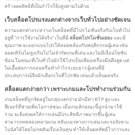
สร้างผลลัพธ์ที่เป็นกำไรก็ยิ่งสูงตามไปด้วย
เว็บสล็อตโปรแรงแตกต่างจากเว็บทั่วไปอย่างชัดเจน
ความแตกต่างระหว่างเว็บสล็อตที่มีโปรโมชั่นจริงกับเว็บทั่วไป
อยู่ที่ “การใช้งานได้จริง” เว็บที่มี
สล็อตโปรโมชั่นเยอะ
และมี
คุณภาพ จะออกแบบโปรให้สอดคล้องกับพฤติกรรมผู้เล่น เช่น
ยอดเทิร์นไม่สูงเกินไป ไม่จำกัดเกมที่เล่น และไม่มีเงื่อนไขซับ
ซ้อน ในขณะที่เว็บทั่วไปมักใช้โปรเป็นเพียงเครื่องมือดึงดูด แต่
ไม่เอื้อต่อการถอนหรือทำกำไรระยะยาว ผู้เล่นที่มี
ประสบการณ์จึงมักเลือกเว็บที่โปรชัด เล่นแล้วเห็นผลจริง
สล็อตแตกง่ายกว่า เพราะเกมและโปรทำงานร่วมกัน
เกมสล็อตที่ถูกจัดอยู่ในกลุ่มแตกง่าย มักมีค่า RTP สูง และ
ฟีเจอร์ที่ช่วยเพิ่มโอกาสชนะ เมื่อเกมลักษณะนี้ถูกนำมาใช้
ร่วม จะยิ่งส่งผลให้การเล่นมีประสิทธิภาพมากขึ้น ผู้เล่น
สามารถทดลองหลายเกม สลับแนวทางการเล่น และรอจังหวะ
โบนัสได้โดยไม่กดดันเรื่องเงินทุน ทำให้เห็นผลลัพธ์ไวกว่าและ