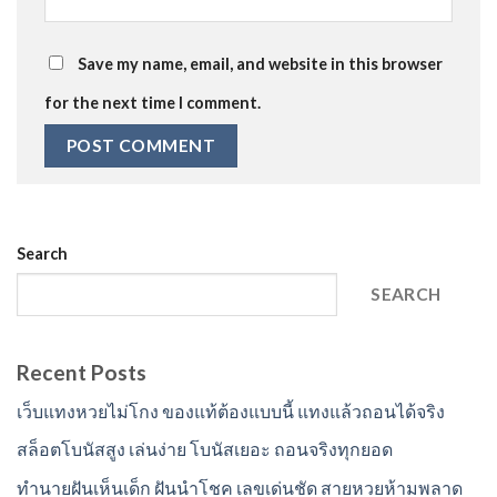
Save my name, email, and website in this browser
for the next time I comment.
Search
SEARCH
Recent Posts
เว็บแทงหวยไม่โกง ของแท้ต้องแบบนี้ แทงแล้วถอนได้จริง
สล็อตโบนัสสูง เล่นง่าย โบนัสเยอะ ถอนจริงทุกยอด
ทำนายฝันเห็นเด็ก ฝันนำโชค เลขเด่นชัด สายหวยห้ามพลาด