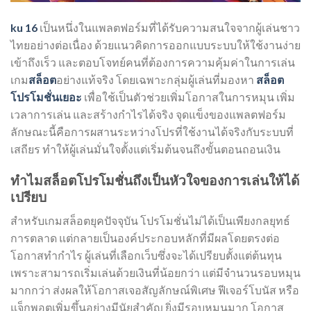
ku 16
เป็นหนึ่งในแพลตฟอร์มที่ได้รับความสนใจจากผู้เล่นชาว
ไทยอย่างต่อเนื่อง ด้วยแนวคิดการออกแบบระบบให้ใช้งานง่าย
เข้าถึงเร็ว และตอบโจทย์คนที่ต้องการความคุ้มค่าในการเล่น
เกม
สล็อต
อย่างแท้จริง โดยเฉพาะกลุ่มผู้เล่นที่มองหา
สล็อต
โปรโมชั่นเยอะ
เพื่อใช้เป็นตัวช่วยเพิ่มโอกาสในการหมุน เพิ่ม
เวลาการเล่น และสร้างกำไรได้จริง จุดแข็งของแพลตฟอร์ม
ลักษณะนี้คือการผสานระหว่างโปรที่ใช้งานได้จริงกับระบบที่
เสถียร ทำให้ผู้เล่นมั่นใจตั้งแต่เริ่มต้นจนถึงขั้นตอนถอนเงิน
ทำไมสล็อตโปรโมชั่นถึงเป็นหัวใจของการเล่นให้ได้
เปรียบ
สำหรับเกมสล็อตยุคปัจจุบัน โปรโมชั่นไม่ได้เป็นเพียงกลยุทธ์
การตลาด แต่กลายเป็นองค์ประกอบหลักที่มีผลโดยตรงต่อ
โอกาสทำกำไร ผู้เล่นที่เลือกเว็บซึ่งจะได้เปรียบตั้งแต่ต้นทุน
เพราะสามารถเริ่มเล่นด้วยเงินที่น้อยกว่า แต่มีจำนวนรอบหมุน
มากกว่า ส่งผลให้โอกาสเจอสัญลักษณ์พิเศษ ฟีเจอร์โบนัส หรือ
แจ็กพอตเพิ่มขึ้นอย่างมีนัยสำคัญ ยิ่งมีรอบหมุนมาก โอกาส