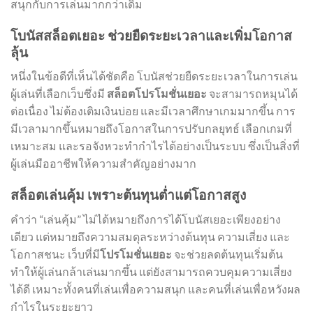
สนุกกับการเล่นมากกว่าเดิม
โบนัสสล็อตเยอะ ช่วยยืดระยะเวลาและเพิ่มโอกาส
ลุ้น
หนึ่งในข้อดีที่เห็นได้ชัดคือ โบนัสช่วยยืดระยะเวลาในการเล่น
ผู้เล่นที่เลือกเว็บซึ่งมี
สล็อตโปรโมชั่นเยอะ
จะสามารถหมุนได้
ต่อเนื่อง ไม่ต้องเติมเงินบ่อย และมีเวลาศึกษาเกมมากขึ้น การ
มีเวลามากขึ้นหมายถึงโอกาสในการปรับกลยุทธ์ เลือกเกมที่
เหมาะสม และรอจังหวะทำกำไรได้อย่างเป็นระบบ ซึ่งเป็นสิ่งที่
ผู้เล่นมืออาชีพให้ความสำคัญอย่างมาก
สล็อตเล่นคุ้ม เพราะต้นทุนต่ำแต่โอกาสสูง
คำว่า “เล่นคุ้ม” ไม่ได้หมายถึงการได้โบนัสเยอะเพียงอย่าง
เดียว แต่หมายถึงความสมดุลระหว่างต้นทุน ความเสี่ยง และ
โอกาสชนะ เว็บที่มี
โปรโมชั่นเยอะ
จะช่วยลดต้นทุนเริ่มต้น
ทำให้ผู้เล่นกล้าเล่นมากขึ้น แต่ยังสามารถควบคุมความเสี่ยง
ได้ดี เหมาะทั้งคนที่เล่นเพื่อความสนุก และคนที่เล่นเพื่อหวังผล
กำไรในระยะยาว