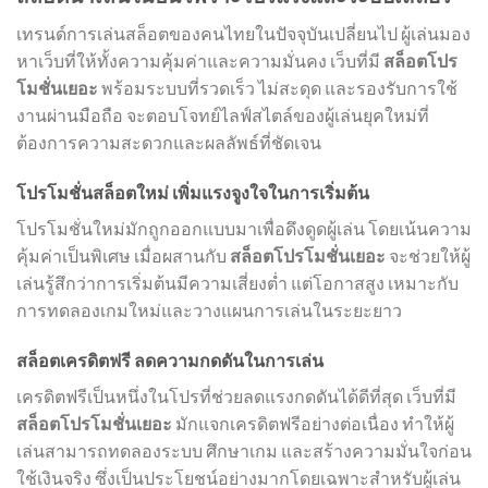
เทรนด์การเล่นสล็อตของคนไทยในปัจจุบันเปลี่ยนไป ผู้เล่นมอง
หาเว็บที่ให้ทั้งความคุ้มค่าและความมั่นคง เว็บที่มี
สล็อตโปร
โมชั่นเยอะ
พร้อมระบบที่รวดเร็ว ไม่สะดุด และรองรับการใช้
งานผ่านมือถือ จะตอบโจทย์ไลฟ์สไตล์ของผู้เล่นยุคใหม่ที่
ต้องการความสะดวกและผลลัพธ์ที่ชัดเจน
โปรโมชั่นสล็อตใหม่ เพิ่มแรงจูงใจในการเริ่มต้น
โปรโมชั่นใหม่มักถูกออกแบบมาเพื่อดึงดูดผู้เล่น โดยเน้นความ
คุ้มค่าเป็นพิเศษ เมื่อผสานกับ
สล็อตโปรโมชั่นเยอะ
จะช่วยให้ผู้
เล่นรู้สึกว่าการเริ่มต้นมีความเสี่ยงต่ำ แต่โอกาสสูง เหมาะกับ
การทดลองเกมใหม่และวางแผนการเล่นในระยะยาว
สล็อตเครดิตฟรี ลดความกดดันในการเล่น
เครดิตฟรีเป็นหนึ่งในโปรที่ช่วยลดแรงกดดันได้ดีที่สุด เว็บที่มี
สล็อตโปรโมชั่นเยอะ
มักแจกเครดิตฟรีอย่างต่อเนื่อง ทำให้ผู้
เล่นสามารถทดลองระบบ ศึกษาเกม และสร้างความมั่นใจก่อน
ใช้เงินจริง ซึ่งเป็นประโยชน์อย่างมากโดยเฉพาะสำหรับผู้เล่น