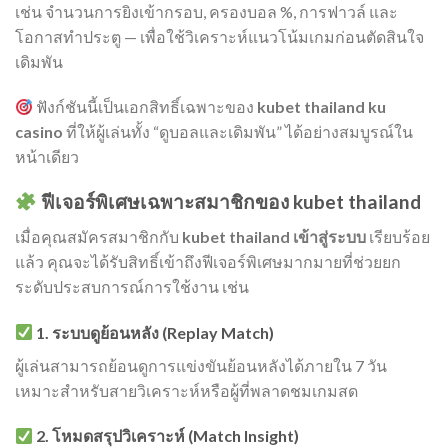
เช่น จำนวนการยิงเข้ากรอบ, ครองบอล %, การฟาวล์ และ
โอกาสทำประตู — เพื่อใช้วิเคราะห์แนวโน้มเกมก่อนตัดสินใจ
เดิมพัน
ฟังก์ชันนี้เป็นเอกสิทธิ์เฉพาะของ
kubet thailand ku
casino
ที่ให้ผู้เล่นทั้ง “ดูบอลและเดิมพัน” ได้อย่างสมบูรณ์ใน
หน้าเดียว
ฟีเจอร์พิเศษเฉพาะสมาชิกของ kubet thailand
เมื่อคุณสมัครสมาชิกกับ
kubet thailand เข้าสู่ระบบ
เรียบร้อย
แล้ว คุณจะได้รับสิทธิ์เข้าถึงฟีเจอร์พิเศษมากมายที่ช่วยยก
ระดับประสบการณ์การใช้งาน เช่น
1. ระบบดูย้อนหลัง (Replay Match)
ผู้เล่นสามารถย้อนดูการแข่งขันย้อนหลังได้ภายใน 7 วัน
เหมาะสำหรับสายวิเคราะห์หรือผู้ที่พลาดชมเกมสด
2. โหมดสรุปวิเคราะห์ (Match Insight)