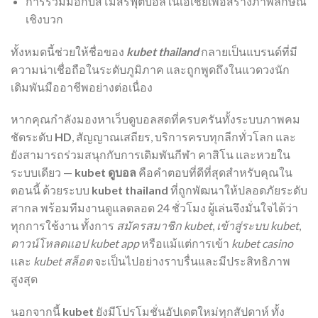
การร่วมมือกับสโมสรฟุตบอลในเอเชียเพื่อสร้างภาพลักษณ์
เชิงบวก
ทั้งหมดนี้ช่วยให้ชื่อของ
kubet thailand
กลายเป็นแบรนด์ที่มี
ความน่าเชื่อถือในระดับภูมิภาค และถูกพูดถึงในแวดวงนัก
เดิมพันมืออาชีพอย่างต่อเนื่อง
หากคุณกำลังมองหาเว็บดูบอลสดที่ครบครันทั้งระบบภาพคม
ชัดระดับ
HD
, สัญญาณเสถียร, บริการครบทุกลีกทั่วโลก และ
ยังสามารถร่วมสนุกกับการเดิมพันกีฬา คาสิโน และหวยใน
ระบบเดียว —
kubet ดูบอล
คือคำตอบที่ดีที่สุดสำหรับคุณใน
ตอนนี้ ด้วยระบบ
kubet thailand
ที่ถูกพัฒนาให้ปลอดภัยระดับ
สากล พร้อมทีมงานดูแลตลอด 24 ชั่วโมง ผู้เล่นจึงมั่นใจได้ว่า
ทุกการใช้งาน ทั้งการ
สมัครสมาชิก kubet
,
เข้าสู่ระบบ kubet
,
ดาวน์โหลดแอป kubet app
หรือแม้แต่การเข้า
kubet casino
และ
kubet สล็อต
จะเป็นไปอย่างราบรื่นและมีประสิทธิภาพ
สูงสุด
นอกจากนี้
kubet
ยังมีโปรโมชั่นอัปเดตใหม่ทุกสัปดาห์ ทั้ง