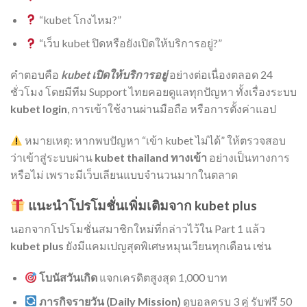
“kubet โกงไหม?”
“เว็บ kubet ปิดหรือยังเปิดให้บริการอยู่?”
คำตอบคือ
kubet เปิดให้บริการอยู่
อย่างต่อเนื่องตลอด 24
ชั่วโมง โดยมีทีม Support ไทยคอยดูแลทุกปัญหา ทั้งเรื่องระบบ
kubet login
, การเข้าใช้งานผ่านมือถือ หรือการตั้งค่าแอป
หมายเหตุ: หากพบปัญหา “เข้า kubet ไม่ได้” ให้ตรวจสอบ
ว่าเข้าสู่ระบบผ่าน
kubet thailand ทางเข้า
อย่างเป็นทางการ
หรือไม่ เพราะมีเว็บเลียนแบบจำนวนมากในตลาด
แนะนำโปรโมชั่นเพิ่มเติมจาก kubet plus
นอกจากโปรโมชั่นสมาชิกใหม่ที่กล่าวไว้ใน Part 1 แล้ว
kubet plus
ยังมีแคมเปญสุดพิเศษหมุนเวียนทุกเดือน เช่น
โบนัสวันเกิด
แจกเครดิตสูงสุด 1,000 บาท
ภารกิจรายวัน (Daily Mission)
ดูบอลครบ 3 คู่ รับฟรี 50