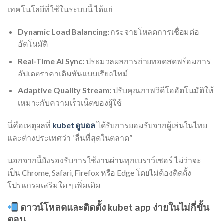
เทคโนโลยีที่ใช้ในระบบนี้ ได้แก่
Dynamic Load Balancing:
กระจายโหลดการเชื่อมต่อ
อัตโนมัติ
Real-Time AI Sync:
ประมวลผลการถ่ายทอดสดพร้อมการ
อัปเดตราคาเดิมพันแบบเรียลไทม์
Adaptive Quality Stream:
ปรับคุณภาพวิดีโออัตโนมัติให้
เหมาะกับความเร็วเน็ตของผู้ใช้
นี่คือเหตุผลที่
kubet ดูบอล
ได้รับการยอมรับจากผู้เล่นในไทย
และต่างประเทศว่า “ลื่นที่สุดในตลาด”
นอกจากนี้ยังรองรับการใช้งานผ่านทุกเบราว์เซอร์ ไม่ว่าจะ
เป็น Chrome, Safari, Firefox หรือ Edge โดยไม่ต้องติดตั้ง
โปรแกรมเสริมใด ๆ เพิ่มเติม
ดาวน์โหลดและติดตั้ง kubet app ง่ายในไม่กี่ขั้น
ตอน