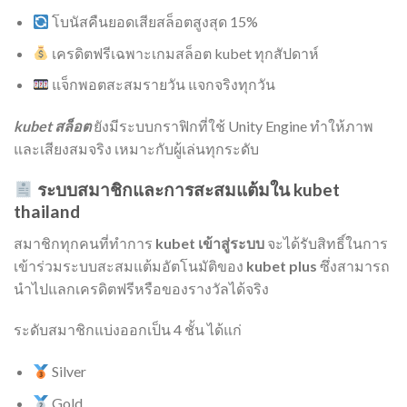
โบนัสคืนยอดเสียสล็อตสูงสุด 15%
เครดิตฟรีเฉพาะเกมสล็อต kubet ทุกสัปดาห์
แจ็กพอตสะสมรายวัน แจกจริงทุกวัน
kubet สล็อต
ยังมีระบบกราฟิกที่ใช้ Unity Engine ทำให้ภาพ
และเสียงสมจริง เหมาะกับผู้เล่นทุกระดับ
ระบบสมาชิกและการสะสมแต้มใน kubet
thailand
สมาชิกทุกคนที่ทำการ
kubet เข้าสู่ระบบ
จะได้รับสิทธิ์ในการ
เข้าร่วมระบบสะสมแต้มอัตโนมัติของ
kubet plus
ซึ่งสามารถ
นำไปแลกเครดิตฟรีหรือของรางวัลได้จริง
ระดับสมาชิกแบ่งออกเป็น 4 ชั้น ได้แก่
Silver
Gold