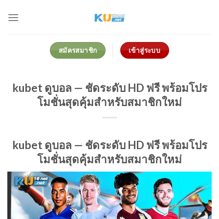
Skip
to
content
สมัครสมาชิก
เข้าสู่ระบบ
kubet ดูบอล — ชัดระดับ HD ฟรี พร้อมโปร
โมชั่นสุดคุ้มสำหรับสมาชิกใหม่
kubet ดูบอล — ชัดระดับ HD ฟรี พร้อมโปร
โมชั่นสุดคุ้มสำหรับสมาชิกใหม่