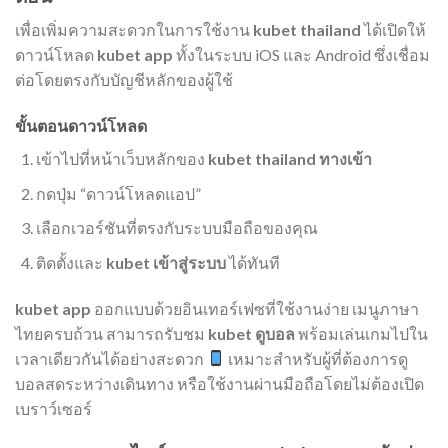
เพื่อเพิ่มความสะดวกในการใช้งาน
kubet thailand
ได้เปิดให้
ดาวน์โหลด
kubet app
ทั้งในระบบ iOS และ Android ซึ่งเชื่อม
ต่อโดยตรงกับบัญชีหลักของผู้ใช้
ขั้นตอนดาวน์โหลด
เข้าไปที่หน้าเว็บหลักของ
kubet thailand ทางเข้า
กดปุ่ม “ดาวน์โหลดแอป”
เลือกเวอร์ชันที่ตรงกับระบบมือถือของคุณ
ติดตั้งและ
kubet เข้าสู่ระบบ
ได้ทันที
kubet app
ออกแบบด้วยอินเทอร์เฟซที่ใช้งานง่าย เมนูภาษา
ไทยครบถ้วน สามารถรับชม
kubet ดูบอล
พร้อมเล่นเกมไปใน
เวลาเดียวกันได้อย่างสะดวก
เหมาะสำหรับผู้ที่ต้องการดู
บอลสดระหว่างเดินทาง หรือใช้งานผ่านมือถือโดยไม่ต้องเปิด
เบราว์เซอร์