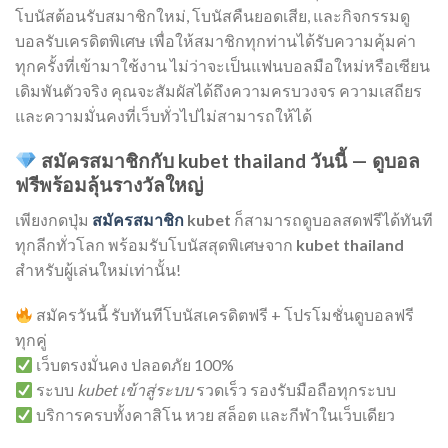
โบนัสต้อนรับสมาชิกใหม่, โบนัสคืนยอดเสีย, และกิจกรรมดู
บอลรับเครดิตพิเศษ เพื่อให้สมาชิกทุกท่านได้รับความคุ้มค่า
ทุกครั้งที่เข้ามาใช้งาน ไม่ว่าจะเป็นแฟนบอลมือใหม่หรือเซียน
เดิมพันตัวจริง คุณจะสัมผัสได้ถึงความครบวงจร ความเสถียร
และความมั่นคงที่เว็บทั่วไปไม่สามารถให้ได้
สมัครสมาชิกกับ kubet thailand วันนี้ — ดูบอล
ฟรีพร้อมลุ้นรางวัลใหญ่
เพียงกดปุ่ม
สมัครสมาชิก
kubet
ก็สามารถดูบอลสดฟรีได้ทันที
ทุกลีกทั่วโลก พร้อมรับโบนัสสุดพิเศษจาก
kubet thailand
สำหรับผู้เล่นใหม่เท่านั้น!
สมัครวันนี้ รับทันทีโบนัสเครดิตฟรี + โปรโมชั่นดูบอลฟรี
ทุกคู่
เว็บตรงมั่นคง ปลอดภัย 100%
ระบบ
kubet เข้าสู่ระบบ
รวดเร็ว รองรับมือถือทุกระบบ
บริการครบทั้งคาสิโน หวย สล็อต และกีฬาในเว็บเดียว