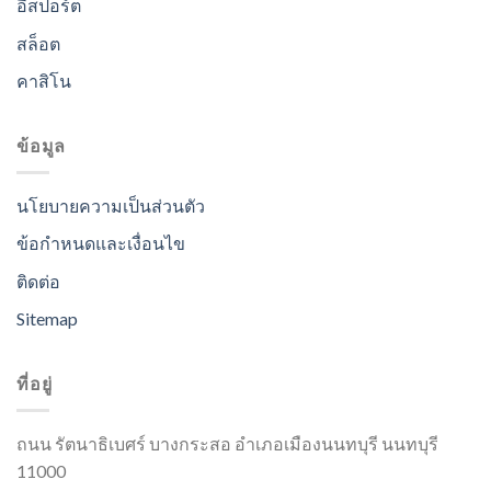
อีสปอร์ต
สล็อต
คาสิโน
ข้อมูล
นโยบายความเป็นส่วนตัว
ข้อกำหนดและเงื่อนไข
ติดต่อ
Sitemap
ที่อยู่
ถนน รัตนาธิเบศร์ บางกระสอ อำเภอเมืองนนทบุรี นนทบุรี
11000