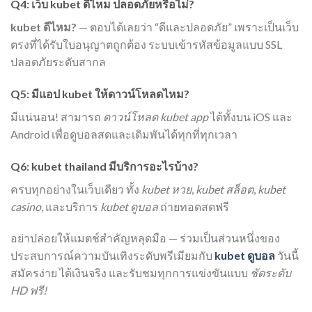
Q4: เว็บ kubet ดีไหม ปลอดภัยหรือไม่?
kubet ดีไหม?
— ตอบได้เลยว่า “ดีและปลอดภัย” เพราะเป็นเว็บ
ตรงที่ได้รับใบอนุญาตถูกต้อง ระบบเข้ารหัสข้อมูลแบบ SSL
ปลอดภัยระดับสากล
Q5: มีแอป kubet ให้ดาวน์โหลดไหม?
มีแน่นอน! สามารถ
ดาวน์โหลด kubet app
ได้ทั้งบน iOS และ
Android เพื่อดูบอลสดและเดิมพันได้ทุกที่ทุกเวลา
Q6: kubet thailand มีบริการอะไรบ้าง?
ครบทุกอย่างในเว็บเดียว ทั้ง
kubet หวย
,
kubet สล็อต
,
kubet
casino
, และบริการ
kubet ดูบอล
ถ่ายทอดสดฟรี
อย่าปล่อยให้แมตช์สำคัญหลุดมือ — ร่วมเป็นส่วนหนึ่งของ
ประสบการณ์ความบันเทิงระดับพรีเมียมกับ
kubet ดูบอล
วันนี้
สมัครง่าย ได้เงินจริง และรับชมทุกการแข่งขันแบบ
ชัดระดับ
HD ฟรี!