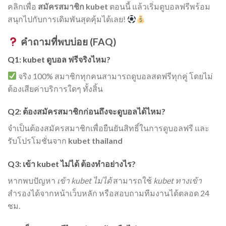
คลิกเพื่อ
สมัครสมาชิก kubet
ตอนนี้ แล้วเริ่มดูบอลฟรีพร้อม
สนุกไปกับการเดิมพันสุดคุ้มได้เลย!
คำถามที่พบบ่อย (FAQ)
Q1: kubet ดูบอล ฟรีจริงไหม?
จริง 100% สมาชิกทุกคนสามารถดูบอลสดฟรีทุกคู่ โดยไม่
ต้องเสียค่าบริการใดๆ ทั้งสิ้น
Q2: ต้องสมัครสมาชิกก่อนถึงจะดูบอลได้ไหม?
จำเป็นต้องสมัครสมาชิกเพื่อยืนยันสิทธิ์ในการดูบอลฟรี และ
รับโปรโมชั่นจาก
kubet thailand
Q3: เข้า kubet ไม่ได้ ต้องทำอย่างไร?
หากพบปัญหา
เข้า kubet ไม่ได้
สามารถใช้
kubet ทางเข้า
สำรองได้จากหน้าเว็บหลัก หรือสอบถามทีมงานได้ตลอด 24
ชม.