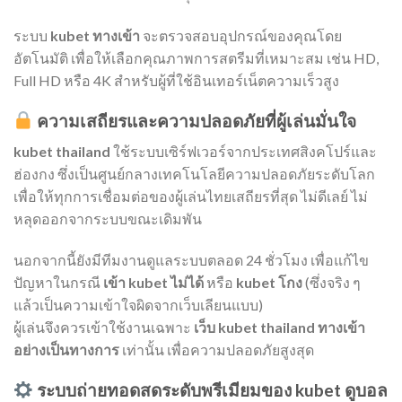
ระบบ
kubet ทางเข้า
จะตรวจสอบอุปกรณ์ของคุณโดย
อัตโนมัติ เพื่อให้เลือกคุณภาพการสตรีมที่เหมาะสม เช่น HD,
Full HD หรือ 4K สำหรับผู้ที่ใช้อินเทอร์เน็ตความเร็วสูง
ความเสถียรและความปลอดภัยที่ผู้เล่นมั่นใจ
kubet thailand
ใช้ระบบเซิร์ฟเวอร์จากประเทศสิงคโปร์และ
ฮ่องกง ซึ่งเป็นศูนย์กลางเทคโนโลยีความปลอดภัยระดับโลก
เพื่อให้ทุกการเชื่อมต่อของผู้เล่นไทยเสถียรที่สุด ไม่ดีเลย์ ไม่
หลุดออกจากระบบขณะเดิมพัน
นอกจากนี้ยังมีทีมงานดูแลระบบตลอด 24 ชั่วโมง เพื่อแก้ไข
ปัญหาในกรณี
เข้า kubet ไม่ได้
หรือ
kubet โกง
(ซึ่งจริง ๆ
แล้วเป็นความเข้าใจผิดจากเว็บเลียนแบบ)
ผู้เล่นจึงควรเข้าใช้งานเฉพาะ
เว็บ kubet thailand ทางเข้า
อย่างเป็นทางการ
เท่านั้น เพื่อความปลอดภัยสูงสุด
ระบบถ่ายทอดสดระดับพรีเมียมของ kubet ดูบอล