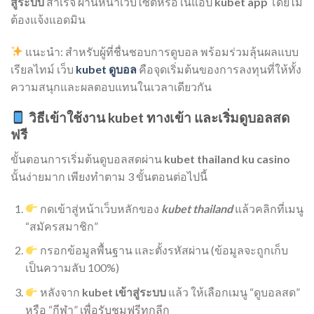
สู่ระบบ
สำเร็จ ผ่านหน้าเว็บไซต์หรือในแอป
kubet app
โดยไม่
ต้องแจ้งแอดมิน
แนะนำ: สำหรับผู้ที่ชื่นชอบการดูบอล พร้อมร่วมลุ้นผลแบบ
เรียลไทม์ เว็บ
kubet ดูบอล
คือจุดเริ่มต้นของการลงทุนที่ให้ทั้ง
ความสนุกและผลตอบแทนในเวลาเดียวกัน
วิธีเข้าใช้งาน kubet ทางเข้า และเริ่มดูบอลสด
ฟรี
ขั้นตอนการเริ่มต้นดูบอลสดผ่าน
kubet thailand ku casino
นั้นง่ายมาก เพียงทำตาม 3 ขั้นตอนต่อไปนี้
กดเข้าสู่หน้าเว็บหลักของ
kubet thailand
แล้วคลิกที่เมนู
“สมัครสมาชิก”
กรอกข้อมูลพื้นฐาน และตั้งรหัสผ่าน (ข้อมูลจะถูกเก็บ
เป็นความลับ 100%)
หลังจาก
kubet เข้าสู่ระบบ
แล้ว ให้เลือกเมนู “ดูบอลสด”
หรือ “กีฬา” เพื่อรับชมฟรีทุกลีก