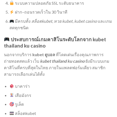
ระบบความปลอดภัย SSL ระดับธนาคาร
ฝาก–ถอนรวดเร็วใน 30 วินาที
มีครบทั้ง
สล็อตkubet
,
หวย kubet
,
kubet casino
และเกม
สดทุกชนิด
ประสบการณ์เกมคาสิโนระดับโลกจาก kubet
thailand ku casino
นอกจากบริการ
kubet ดูบอล
ที่โดดเด่นเรื่องคุณภาพการ
ถ่ายทอดสดแล้ว เว็บ
kubet thailand ku casino
ยังมีระบบเกม
คาสิโนที่ครบที่สุดในไทย ภายในแพลตฟอร์มเดียว สมาชิก
สามารถเลือกเล่นได้ทั้ง
บาคาร่า
เสือมังกร
รูเล็ต
สล็อตkubet