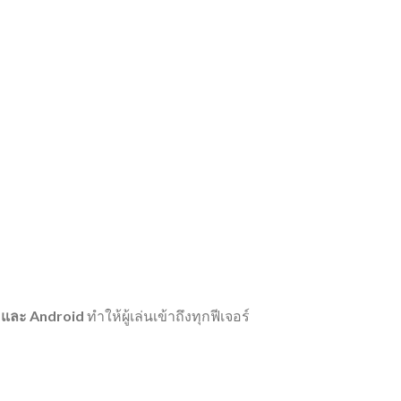
 และ Android
ทำให้ผู้เล่นเข้าถึงทุกฟีเจอร์