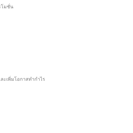
โมชั่น
และเพิ่มโอกาสทำกำไร