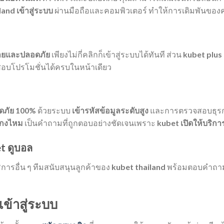
and เข้าสู่ระบบ
ผ่านมือถือและคอมพิวเตอร์ ทำให้การเดิมพันของค
่ายและปลอดภัย
เพียงไม่กี่คลิกก็เข้าสู่ระบบได้ทันที ส่วน
kubet plus
สอบโปรโมชั่นได้ครบในหน้าเดียว
ดภัย 100%
ด้วยระบบ
เข้ารหัสข้อมูลระดับสูง
และการตรวจสอบธุรกรรม
โกงไหม
เป็นคำถามที่ถูกตอบอย่างชัดเจนเพราะ
kubet เปิดให้บริการ
t ดูบอล
การอื่น ๆ ทีมสนับสนุนลูกค้าของ
kubet thailand
พร้อมตอบคำถามแ
ข้าสู่ระบบ