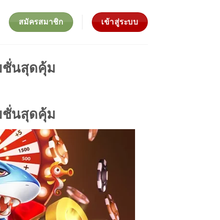
สมัครสมาชิก
เข้าสู่ระบบ
ั่นสุดคุ้ม
ั่นสุดคุ้ม