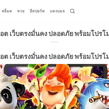
สล็อต
หวย
อีสปอร์ต
แทงบอล
อต เว็บตรงมั่นคง ปลอดภัย พร้อมโปรโมช
อต เว็บตรงมั่นคง ปลอดภัย พร้อมโปรโมช