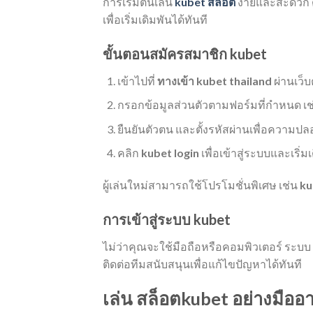
การเริ่มต้นเล่น
kubet สล็อต
ง่ายและสะดวก 
เพื่อเริ่มเดิมพันได้ทันที
ขั้นตอนสมัครสมาชิก kubet
เข้าไปที่
ทางเข้า kubet thailand
ผ่านเว็
กรอกข้อมูลส่วนตัวตามฟอร์มที่กำหนด เช่
ยืนยันตัวตน และตั้งรหัสผ่านเพื่อความปล
คลิก
kubet login
เพื่อเข้าสู่ระบบและเริ่ม
ผู้เล่นใหม่สามารถใช้โปรโมชั่นพิเศษ เช่น
ku
การเข้าสู่ระบบ kubet
ไม่ว่าคุณจะใช้มือถือหรือคอมพิวเตอร์ ระบบ
ติดต่อทีมสนับสนุนเพื่อแก้ไขปัญหาได้ทันที
เล่น สล็อตkubet อย่างมืออ