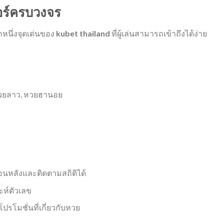
อร์ครบวงจร
กหนึ่งจุดเด่นของ
kubet thailand
ที่ผู้เล่นสามารถเข้าถึงได้ง่าย
หวยลาว, หวยฮานอย
หลังและติดตามสถิติได้
ะห์ตัวเลข
ปรโมชั่นที่เกี่ยวกับหวย