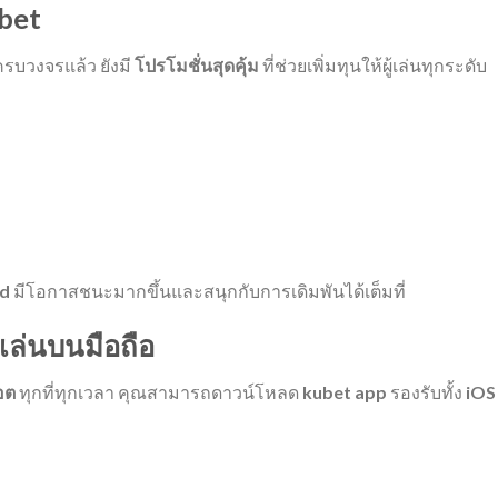
ubet
บวงจรแล้ว ยังมี
โปรโมชั่นสุดคุ้ม
ที่ช่วยเพิ่มทุนให้ผู้เล่นทุกระดับ
nd
มีโอกาสชนะมากขึ้นและสนุกกับการเดิมพันได้เต็มที่
เล่นบนมือถือ
อต
ทุกที่ทุกเวลา คุณสามารถดาวน์โหลด
kubet app
รองรับทั้ง
iOS