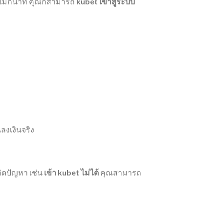
ไม่กี่นาที คุณก็สามารถ
kubet เข้าสู่ระบบ
นลงเงินจริง
ิดปัญหา เช่น
เข้า kubet ไม่ได้
คุณสามารถ