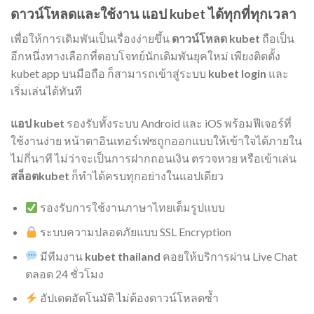
ดาวน์โหลดและใช้งาน แอป kubet ได้ทุกที่ทุกเวลา
เพื่อให้การเดิมพันเป็นเรื่องง่ายขึ้น
ดาวน์โหลด kubet
ถือเป็น
อีกหนึ่งทางเลือกที่ตอบโจทย์นักเดิมพันยุคใหม่ เพียงติดตั้ง
kubet app บนมือถือ ก็สามารถเข้าสู่ระบบ
kubet login
และ
เริ่มเล่นได้ทันที
แอป kubet
รองรับทั้งระบบ Android และ iOS พร้อมฟีเจอร์ที่
ใช้งานง่าย หน้าตาอินเทอร์เฟซถูกออกแบบให้เข้าใจได้ภายใน
ไม่กี่นาที ไม่ว่าจะเป็นการฝากถอนเงิน ตรวจหวย หรือเข้าเล่น
สล็อตkubet
ก็ทำได้ครบทุกอย่างในแอปเดียว
รองรับการใช้งานภาษาไทยเต็มรูปแบบ
ระบบความปลอดภัยแบบ SSL Encryption
มีทีมงาน
kubet thailand
คอยให้บริการผ่าน Live Chat
ตลอด 24 ชั่วโมง
อัปเดตอัตโนมัติ ไม่ต้องดาวน์โหลดซ้ำ