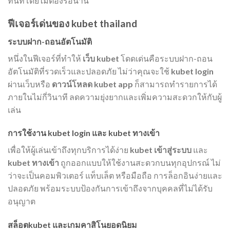
ทันทีโดยไม่ต้องรอนาน
ฟีเจอร์เด่นของ kubet thailand
ระบบฝาก-ถอนอัตโนมัติ
หนึ่งในฟีเจอร์ที่ทำให้
เว็บ kubet
โดดเด่นคือระบบฝาก-ถอน
อัตโนมัติที่รวดเร็วและปลอดภัย ไม่ว่าคุณจะใช้
kubet login
ผ่านเว็บหรือ
ดาวน์โหลด kubet app
ก็สามารถทำรายการได้
ภายในไม่กี่วินาที ลดความยุ่งยากและเพิ่มความสะดวกให้กับผู้
เล่น
การใช้งาน kubet login และ kubet ทางเข้า
เพื่อให้ผู้เล่นเข้าถึงทุกบริการได้ง่าย
kubet เข้าสู่ระบบ
และ
kubet ทางเข้า
ถูกออกแบบให้ใช้งานสะดวกบนทุกอุปกรณ์ ไม่
ว่าจะเป็นคอมพิวเตอร์ แท็บเล็ต หรือมือถือ การล็อกอินง่ายและ
ปลอดภัย พร้อมระบบป้องกันการเข้าถึงจากบุคคลที่ไม่ได้รับ
อนุญาต
สล็อตkubet และเกมคาสิโนยอดนิยม