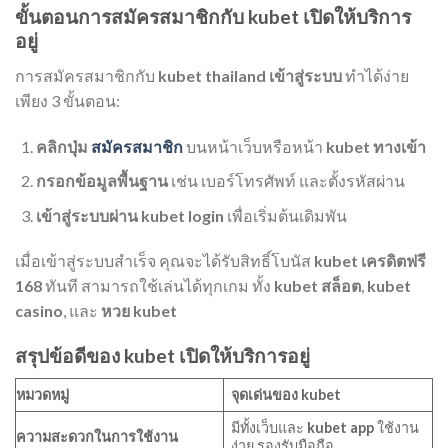
ขั้นตอนการสมัครสมาชิกกับ kubet เปิดให้บริการ
อยู่
การสมัครสมาชิกกับ
kubet thailand เข้าสู่ระบบ
ทำได้ง่าย
เพียง 3 ขั้นตอน:
คลิกปุ่ม
สมัครสมาชิก
บนหน้าเว็บหรือหน้า
kubet ทางเข้า
กรอกข้อมูลพื้นฐาน
เช่น เบอร์โทรศัพท์ และตั้งรหัสผ่าน
เข้าสู่ระบบผ่าน kubet login
เพื่อเริ่มต้นเดิมพัน
เมื่อเข้าสู่ระบบสำเร็จ คุณจะได้รับสิทธิ์โบนัส
kubet เครดิตฟรี
168
ทันที สามารถใช้เล่นได้ทุกเกม ทั้ง
kubet สล็อต
,
kubet
casino
, และ
หวย kubet
สรุปข้อดีของ kubet เปิดให้บริการอยู่
หมวดหมู่
จุดเด่นของ kubet
มีทั้งเว็บและ
kubet app
ใช้งาน
ความสะดวกในการใช้งาน
ง่าย รองรับมือถือ