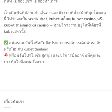
ทันที ไม่ต้องแชร์ ไม่ต้องทำเทิร์น
เว็บเดิมพันที่ปลอดภัย มั่นคง และมีระบบที่ล้ำสมัยที่สุดในตอน
นี้ ไม่ว่าจะเป็น
หวย kubet
,
kubet สล็อต
,
kubet casino
, หรือ
kubet thailand ku casino
— ทุกบริการรวมอยู่ในที่เดียวที่
kubet เท่านั้น
สมัครเลยวันนี้ เพื่อสัมผัสประสบการณ์การเดิมพันระดับ
พรีเมียมกับ kubet thailand
พร้อมรับโปรโมชั่นสุดคุ้ม และบริการมืออาชีพที่คุณจะ
ประทับใจตั้งแต่ครั้งแรก
เกี่ยวกับเรา