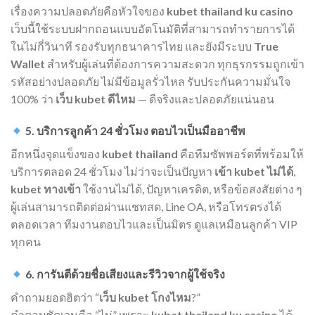
เรื่องความปลอดภัยคือหัวใจของ
kubet thailand ku casino
เว็บนี้ใช้ระบบฝากถอนแบบอัตโนมัติที่สามารถทำรายการได้
ในไม่กี่วินาที รองรับทุกธนาคารไทย และยังมีระบบ
True
Wallet
สำหรับผู้เล่นที่ต้องการความสะดวก ทุกธุรกรรมถูกเข้า
รหัสอย่างปลอดภัย ไม่มีข้อมูลรั่วไหล รับประกันความมั่นใจ
100% ว่า
เว็บ kubet ดีไหม
— ดีจริงและปลอดภัยแน่นอน
5. บริการลูกค้า 24 ชั่วโมง ตอบไวเป็นมืออาชีพ
อีกหนึ่งจุดแข็งของ
kubet thailand
คือทีมซัพพอร์ตที่พร้อมให้
บริการตลอด 24 ชั่วโมง ไม่ว่าจะเป็นปัญหา
เข้า kubet ไม่ได้
,
kubet ทางเข้า
ใช้งานไม่ได้, ปัญหาเครดิต, หรือข้อสงสัยต่าง ๆ
ผู้เล่นสามารถติดต่อผ่านแชทสด, Line OA, หรือโทรตรงได้
ตลอดเวลา ทีมงานตอบไวและเป็นมิตร ดูแลเหมือนลูกค้า VIP
ทุกคน
6. การันตีด้วยชื่อเสียงและรีวิวจากผู้ใช้จริง
คำถามยอดฮิตว่า “
เว็บ kubet โกงไหม
?”
คำตอบชัดเจนคือ “ไม่” เพราะ
kubet thailand ku casino
ได้