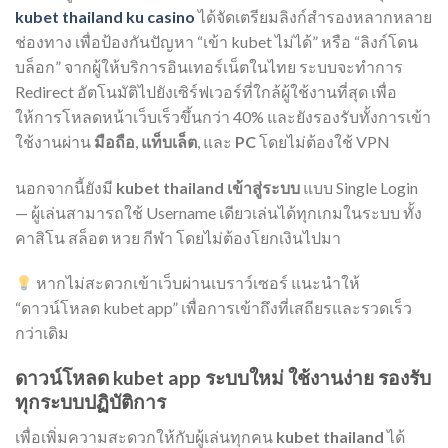
kubet thailand ku casino
ได้จัดเตรียมลิงก์สำรองหลากหลาย
ช่องทาง เพื่อป้องกันปัญหา “เข้า kubet ไม่ได้” หรือ “ลิงก์โดน
บล็อก” จากผู้ให้บริการอินเทอร์เน็ตในไทย ระบบจะทำการ
Redirect อัตโนมัติไปยังเซิร์ฟเวอร์ที่ใกล้ผู้ใช้งานที่สุด เพื่อ
ให้การโหลดหน้าเว็บเร็วขึ้นกว่า 40% และยังรองรับทั้งการเข้า
ใช้งานผ่าน
มือถือ
,
แท็บเล็ต
, และ
PC
โดยไม่ต้องใช้ VPN
นอกจากนี้ยังมี
kubet thailand เข้าสู่ระบบ
แบบ Single Login
— ผู้เล่นสามารถใช้ Username เดียวเล่นได้ทุกเกมในระบบ ทั้ง
คาสิโน สล็อต หวย กีฬา โดยไม่ต้องโยกเงินไปมา
หากไม่สะดวกเข้าเว็บผ่านเบราว์เซอร์ แนะนำให้
“ดาวน์โหลด kubet app” เพื่อการเข้าถึงที่เสถียรและรวดเร็ว
กว่าเดิม
ดาวน์โหลด kubet app ระบบใหม่ ใช้งานง่าย รองรับ
ทุกระบบปฏิบัติการ
เพื่อเพิ่มความสะดวกให้กับผู้เล่นทุกคน
kubet thailand
ได้