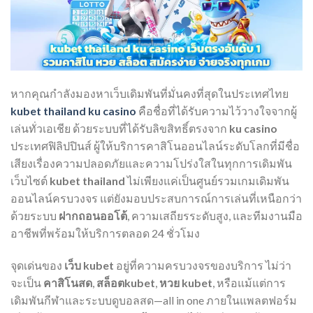
หากคุณกำลังมองหาเว็บเดิมพันที่มั่นคงที่สุดในประเทศไทย
kubet thailand ku casino
คือชื่อที่ได้รับความไว้วางใจจากผู้
เล่นทั่วเอเชีย ด้วยระบบที่ได้รับลิขสิทธิ์ตรงจาก
ku casino
ประเทศฟิลิปปินส์ ผู้ให้บริการคาสิโนออนไลน์ระดับโลกที่มีชื่อ
เสียงเรื่องความปลอดภัยและความโปร่งใสในทุกการเดิมพัน
เว็บไซต์
kubet thailand
ไม่เพียงแค่เป็นศูนย์รวมเกมเดิมพัน
ออนไลน์ครบวงจร แต่ยังมอบประสบการณ์การเล่นที่เหนือกว่า
ด้วยระบบ
ฝากถอนออโต้
, ความเสถียรระดับสูง, และทีมงานมือ
อาชีพที่พร้อมให้บริการตลอด 24 ชั่วโมง
จุดเด่นของ
เว็บ kubet
อยู่ที่ความครบวงจรของบริการ ไม่ว่า
จะเป็น
คาสิโนสด
,
สล็อตkubet
,
หวย kubet
, หรือแม้แต่การ
เดิมพันกีฬาและระบบดูบอลสด—all in one ภายในแพลตฟอร์ม