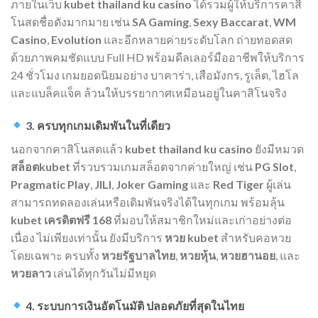
ภายในเว็บ
kubet thailand ku casino
ได้รวมผู้ให้บริการคาสิ
โนสดชื่อดังมากมาย เช่น
SA Gaming
,
Sexy Baccarat
,
WM
Casino
,
Evolution
และอีกหลายค่ายระดับโลก ถ่ายทอดสด
ด้วยภาพคมชัดแบบ Full HD พร้อมดีลเลอร์มืออาชีพให้บริการ
24 ชั่วโมง เกมยอดนิยมอย่าง บาคาร่า, เสือมังกร, รูเล็ต, ไฮโล
และแบล็คแจ็ค ล้วนให้บรรยากาศเหมือนอยู่ในคาสิโนจริง
3. ครบทุกเกมเดิมพันในที่เดียว
นอกจากคาสิโนสดแล้ว
kubet thailand ku casino
ยังมีหมวด
สล็อตkubet
ที่รวบรวมเกมสล็อตจากค่ายใหญ่ เช่น
PG Slot
,
Pragmatic Play
,
JILI
,
Joker Gaming
และ
Red Tiger
ผู้เล่น
สามารถทดลองเล่นหรือเดิมพันจริงได้ในทุกเกม พร้อมลุ้น
kubet เครดิตฟรี 168
ที่มอบให้สมาชิกใหม่และเก่าอย่างต่อ
เนื่อง ไม่เพียงเท่านั้น ยังมีบริการ
หวย kubet
สำหรับคอหวย
โดยเฉพาะ ครบทั้ง
หวยรัฐบาลไทย
,
หวยหุ้น
,
หวยฮานอย
, และ
หวยลาว
เล่นได้ทุกวันไม่มีหยุด
4. ระบบการเงินอัตโนมัติ ปลอดภัยที่สุดในไทย