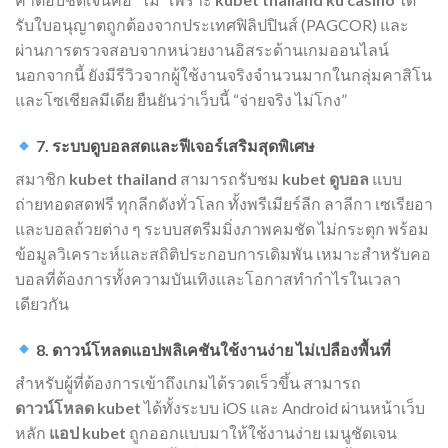
รับใบอนุญาตถูกต้องจากประเทศฟิลิปปินส์ (PAGCOR) และ
ผ่านการตรวจสอบจากหน่วยงานอิสระด้านเกมออนไลน์
นอกจากนี้ ยังมีรีวิวจากผู้ใช้งานจริงจำนวนมากในกลุ่มคาสิโน
และโซเชียลมีเดีย ยืนยันว่าเว็บนี้ “จ่ายจริง ไม่โกง”
7. ระบบดูบอลสดและฟีเจอร์เสริมสุดพิเศษ
สมาชิก
kubet thailand
สามารถรับชม
kubet ดูบอล
แบบ
ถ่ายทอดสดฟรี ทุกลีกดังทั่วโลก ทั้งพรีเมียร์ลีก ลาลีกา เซเรียอา
และบอลถ้วยต่าง ๆ ระบบสตรีมมิ่งภาพคมชัด ไม่กระตุก พร้อม
ข้อมูลวิเคราะห์และสถิติประกอบการเดิมพัน เหมาะสำหรับคอ
บอลที่ต้องการทั้งความบันเทิงและโอกาสทำกำไรในเวลา
เดียวกัน
8. ดาวน์โหลดแอปพลิเคชันใช้งานง่าย ไม่เปลืองพื้นที่
สำหรับผู้ที่ต้องการเข้าถึงเกมได้รวดเร็วขึ้น สามารถ
ดาวน์โหลด kubet
ได้ทั้งระบบ iOS และ Android ผ่านหน้าเว็บ
หลัก
แอป kubet
ถูกออกแบบมาให้ใช้งานง่าย เมนูชัดเจน