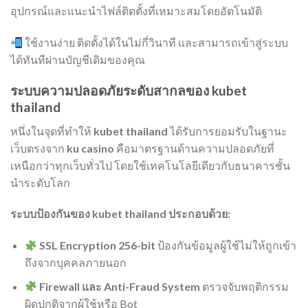
อุปกรณ์และแนะนำไฟล์ติดตั้งที่เหมาะสมโดยอัตโนมัติ
ใช้งานง่าย ติดตั้งได้ในไม่กี่วินาที และสามารถเข้าสู่ระบบ
ได้ทันทีผ่านบัญชีเดิมของคุณ
ระบบความปลอดภัยระดับสากลของ kubet
thailand
หนึ่งในจุดที่ทำให้
kubet thailand
ได้รับการยอมรับในฐานะ
เว็บตรงจาก
ku casino
คือมาตรฐานด้านความปลอดภัยที่
เหนือกว่าทุกเว็บทั่วไป โดยใช้เทคโนโลยีเดียวกับธนาคารชั้น
นำระดับโลก
ระบบป้องกันของ kubet thailand ประกอบด้วย:
SSL Encryption 256-bit
ป้องกันข้อมูลผู้ใช้ไม่ให้ถูกเข้า
ถึงจากบุคคลภายนอก
Firewall และ Anti-Fraud System
ตรวจจับพฤติกรรม
ผิดปกติจากผู้ใช้หรือ Bot