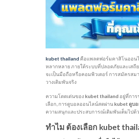
kubet thailand
คือแพลตฟอร์มคาสิโนออนไลน์อ
หลากหลาย ภายใต้ระบบที่ปลอดภัยและเสถียร
จะเป็นมือถือหรือคอมพิวเตอร์ การสมัครสมา
วางเดิมพันจริง
ความโดดเด่นของ
kubet thailand
อยู่ที่กา
เลือก, การดูบอลออนไลน์สดผ่าน
kubet ดูบอ
ความสนุกและประสบการณ์เดิมพันเต็มไปด้ว
ทำไม ต้องเลือก kubet thail