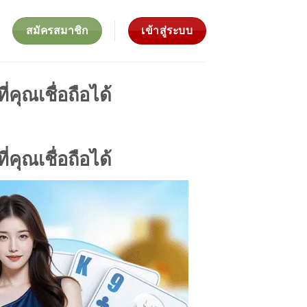
สมัครสมาชิก
เข้าสู่ระบบ
คุณเชื่อถือได้
คุณเชื่อถือได้