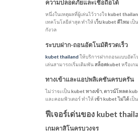
ความปลอดภัยและเชื่อถือได้
หนึ่งในเหตุผลที่ผู้เล่นไว้วางใจ
kubet thaila
เทคโนโลยีล่าสุด ทำให้
เว็บ kubet ดีไหม
เป็
กังวล
ระบบฝาก-ถอนอัตโนมัติรวดเร็ว
kubet thailand
ให้บริการฝากถอนแบบอัตโนม
เล่นสามารถเริ่มเดิมพัน
สล็อตkubet
หรือเกม
ทางเข้าและแอปพลิเคชันครบครัน
ไม่ว่าจะเป็น
kubet ทางเข้า
,
ดาวน์โหลด kub
และคอมพิวเตอร์ ทำให้
เข้า kubet ไม่ได้
เป็น
ฟีเจอร์เด่นของ kubet thail
เกมคาสิโนครบวงจร