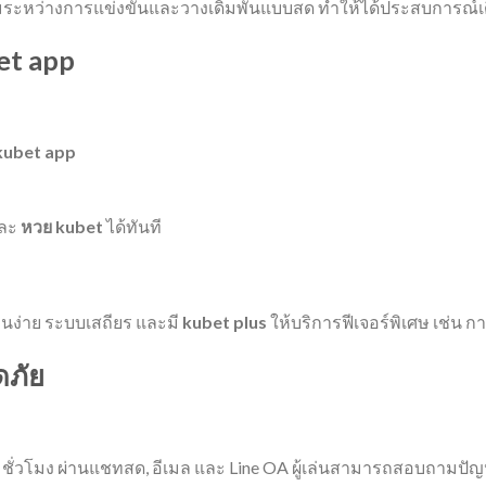
กมระหว่างการแข่งขันและวางเดิมพันแบบสด ทำให้ได้ประสบการณ์เ
et app
kubet app
และ
หวย kubet
ได้ทันที
งานง่าย ระบบเสถียร และมี
kubet plus
ให้บริการฟีเจอร์พิเศษ เช่น 
ดภัย
 ชั่วโมง ผ่านแชทสด, อีเมล และ Line OA ผู้เล่นสามารถสอบถามปัญห