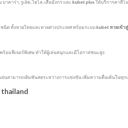
าคาร่า, รูเล็ต, ไฮโล, เสือมังกร และ
kubet plus
ให้บริการคาสิโ
ทุกชนิด ทั้งหวยไทยและหวยต่างประเทศ พร้อมระบบ
kubet หวยเข้าส
ร้อมฟีเจอร์พิเศษ ทำให้ผู้เล่นสนุกและมีโอกาสชนะสูง
เล่นสามารถเดิมพันสดระหว่างการแข่งขัน เพิ่มความตื่นเต้นในทุก
 thailand