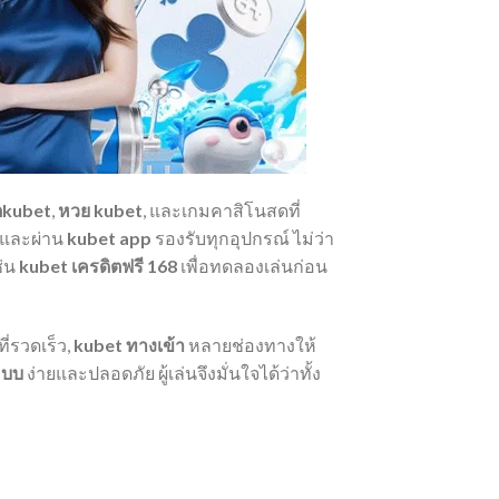
ตkubet
,
หวย kubet
, และเกมคาสิโนสดที่
รงและผ่าน
kubet app
รองรับทุกอุปกรณ์ ไม่ว่า
ช่น
kubet เครดิตฟรี 168
เพื่อทดลองเล่นก่อน
ี่รวดเร็ว,
kubet ทางเข้า
หลายช่องทางให้
ะบบ
ง่ายและปลอดภัย ผู้เล่นจึงมั่นใจได้ว่าทั้ง