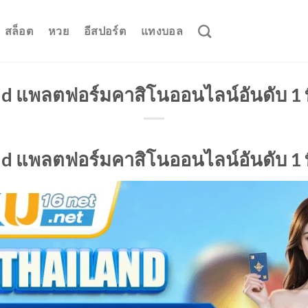
สล็อต
หวย
อีสปอร์ต
แทงบอล
d แพลตฟอร์มคาสิโนออนไลน์อันดับ 1 ที่
d แพลตฟอร์มคาสิโนออนไลน์อันดับ 1 ที่