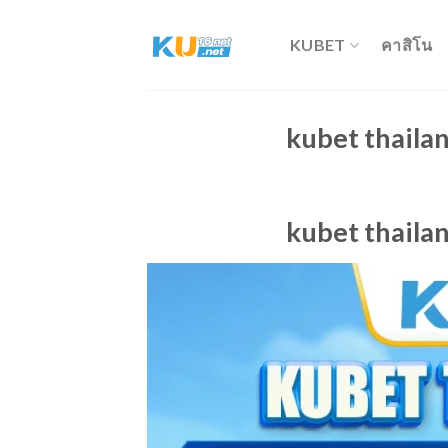
Skip
to
KUBET
คาสิโน
content
kubet thailan
kubet thailan