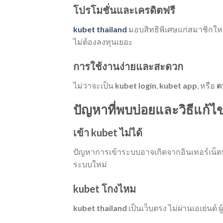
โปรโมชั่นและเครดิตฟรี
kubet thailand
มอบสิทธิพิเศษแก่สมาชิกใหม
ไม่ต้องลงทุนเยอะ
การใช้งานง่ายและสะดวก
ไม่ว่าจะเป็น
kubet login
,
kubet app
, หรือ
ด
ปัญหาที่พบบ่อยและวิธีแก้ไ
เข้า kubet ไม่ได้
ปัญหาการเข้าระบบอาจเกิดจากอินเทอร์เน็ตห
ระบบใหม่
kubet โกงไหม
kubet thailand
เป็นเว็บตรง ไม่ผ่านเอเย่นต