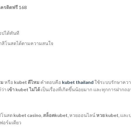
เครดิตฟรี 168
อปได้ทันที
คาสิโนสดได้ตามความสนใจ
หม
หรือ
kubet ดีไหม
คำตอบคือ
kubet thailand
ใช้ระบบรักษาความ
้ว่า
เข้า kubet ไม่ได้
เป็นเรื่องที่เกิดขึ้นน้อยมาก และทุกการฝาก
สิโนสด
kubet casino
,
สล็อตkubet
, หวยออนไลน์
หวย kubet
, และ
อร์มเดียว