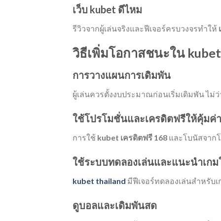
เว็บ kubet ดีไหม
รีวิวจากผู้เล่นจริงและฟีเจอร์ครบวงจรทำให้
วิธีเพิ่มโอกาสชนะใน kubet
การวางแผนการเดิมพัน
ผู้เล่นควรตั้งงบประมาณก่อนเริ่มเดิมพัน ไม่ว
ใช้โปรโมชั่นและเครดิตฟรีให้คุ้มค่
การใช้
kubet เครดิตฟรี 168
และโบนัสจากโปร
ใช้ระบบทดลองเล่นและแนะนำเกมใ
kubet thailand
มีฟีเจอร์ทดลองเล่นสำหรับ
ดูบอลและเดิมพันสด