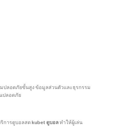
ปลอดภัยขั้นสูง ข้อมูลส่วนตัวและธุรกรรม
ถอนปลอดภัย
บริการดูบอลสด
kubet ดูบอล
ทำให้ผู้เล่น